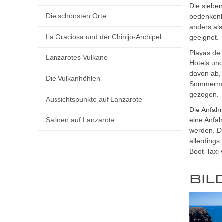
Die siebe
Die schönsten Orte
bedenkenl
anders al
La Graciosa und der Chinijo-Archipel
geeignet.
Playas de
Lanzarotes Vulkane
Hotels und
davon ab,
Die Vulkanhöhlen
Sommermon
gezogen.
Aussichtspunkte auf Lanzarote
Die Anfahr
Salinen auf Lanzarote
eine Anfa
werden. Di
allerding
Boot-Taxi 
BIL