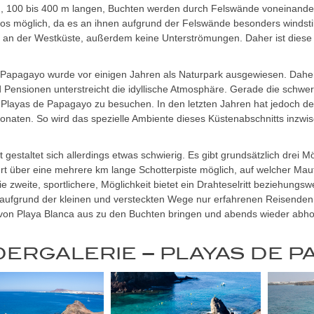
n, 100 bis 400 m langen, Buchten werden durch Felswände voneinander
os möglich, da es an ihnen aufgrund der Felswände besonders windstil
s an der Westküste, außerdem keine Unterströmungen. Daher ist diese 
 Papagayo wurde vor einigen Jahren als Naturpark ausgewiesen. Daher
 Pensionen unterstreicht die idyllische Atmosphäre. Gerade die schwere
 Playas de Papagayo zu besuchen. In den letzten Jahren hat jedoch de
aten. So wird das spezielle Ambiente dieses Küstenabschnitts inzwis
t gestaltet sich allerdings etwas schwierig. Es gibt grundsätzlich drei 
hrt über eine mehrere km lange Schotterpiste möglich, auf welcher M
e zweite, sportlichere, Möglichkeit bietet ein Drahteselritt beziehungs
s aufgrund der kleinen und versteckten Wege nur erfahrenen Reisenden
von Playa Blanca aus zu den Buchten bringen und abends wieder abhole
DERGALERIE – PLAYAS DE 