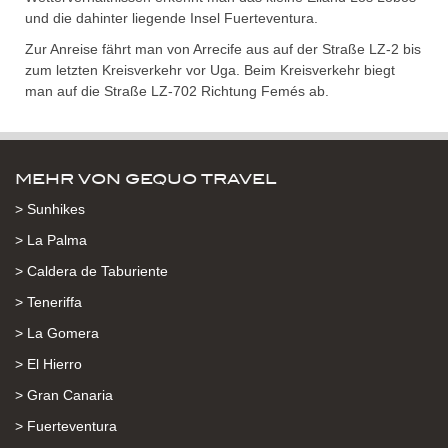
und die dahinter liegende Insel Fuerteventura.
Zur Anreise fährt man von Arrecife aus auf der Straße LZ-2 bis
zum letzten Kreisverkehr vor Uga. Beim Kreisverkehr biegt
man auf die Straße LZ-702 Richtung Femés ab.
MEHR VON GEQUO TRAVEL
> Sunhikes
> La Palma
> Caldera de Taburiente
> Teneriffa
> La Gomera
> El Hierro
> Gran Canaria
> Fuerteventura