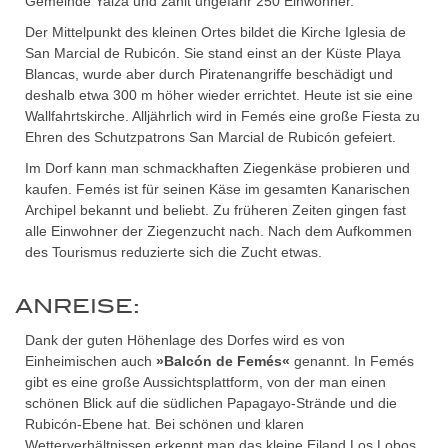
Gemeinde Yaiza und zählt ungefähr 250 Einwohner.
Der Mittelpunkt des kleinen Ortes bildet die Kirche Iglesia de
San Marcial de Rubicón. Sie stand einst an der Küste Playa
Blancas, wurde aber durch Piratenangriffe beschädigt und
deshalb etwa 300 m höher wieder errichtet. Heute ist sie eine
Wallfahrtskirche. Alljährlich wird in Femés eine große Fiesta zu
Ehren des Schutzpatrons San Marcial de Rubicón gefeiert.
Im Dorf kann man schmackhaften Ziegenkäse probieren und
kaufen. Femés ist für seinen Käse im gesamten Kanarischen
Archipel bekannt und beliebt. Zu früheren Zeiten gingen fast
alle Einwohner der Ziegenzucht nach. Nach dem Aufkommen
des Tourismus reduzierte sich die Zucht etwas.
ANREISE:
Dank der guten Höhenlage des Dorfes wird es von
Einheimischen auch
»Balcón de Femés«
genannt. In Femés
gibt es eine große Aussichtsplattform, von der man einen
schönen Blick auf die südlichen Papagayo-Strände und die
Rubicón-Ebene hat. Bei schönen und klaren
Wetterverhältnissen erkennt man das kleine Eiland Los Lobos