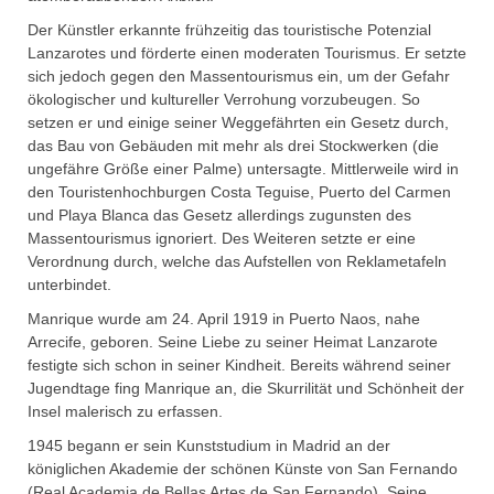
Der Künstler erkannte frühzeitig das touristische Potenzial
Lanzarotes und förderte einen moderaten Tourismus. Er setzte
sich jedoch gegen den Massentourismus ein, um der Gefahr
ökologischer und kultureller Verrohung vorzubeugen. So
setzen er und einige seiner Weggefährten ein Gesetz durch,
das Bau von Gebäuden mit mehr als drei Stockwerken (die
ungefähre Größe einer Palme) untersagte. Mittlerweile wird in
den Touristenhochburgen Costa Teguise, Puerto del Carmen
und Playa Blanca das Gesetz allerdings zugunsten des
Massentourismus ignoriert. Des Weiteren setzte er eine
Verordnung durch, welche das Aufstellen von Reklametafeln
unterbindet.
Manrique wurde am 24. April 1919 in Puerto Naos, nahe
Arrecife, geboren. Seine Liebe zu seiner Heimat Lanzarote
festigte sich schon in seiner Kindheit. Bereits während seiner
Jugendtage fing Manrique an, die Skurrilität und Schönheit der
Insel malerisch zu erfassen.
1945 begann er sein Kunststudium in Madrid an der
königlichen Akademie der schönen Künste von San Fernando
(Real Academia de Bellas Artes de San Fernando). Seine