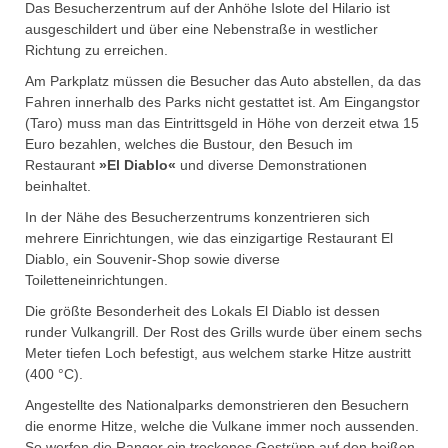
Das Besucherzentrum auf der Anhöhe Islote del Hilario ist
ausgeschildert und über eine Nebenstraße in westlicher
Richtung zu erreichen.
Am Parkplatz müssen die Besucher das Auto abstellen, da das
Fahren innerhalb des Parks nicht gestattet ist. Am Eingangstor
(Taro) muss man das Eintrittsgeld in Höhe von derzeit etwa 15
Euro bezahlen, welches die Bustour, den Besuch im
Restaurant
»El Diablo«
und diverse Demonstrationen
beinhaltet.
In der Nähe des Besucherzentrums konzentrieren sich
mehrere Einrichtungen, wie das einzigartige Restaurant El
Diablo, ein Souvenir-Shop sowie diverse
Toiletteneinrichtungen.
Die größte Besonderheit des Lokals El Diablo ist dessen
runder Vulkangrill. Der Rost des Grills wurde über einem sechs
Meter tiefen Loch befestigt, aus welchem starke Hitze austritt
(400 °C).
Angestellte des Nationalparks demonstrieren den Besuchern
die enorme Hitze, welche die Vulkane immer noch aussenden.
So werfen die Ranger ein trockenes Gestrüpp auf den heißen