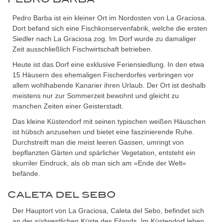
Pedro Barba ist ein kleiner Ort im Nordosten von La Graciosa.
Dort befand sich eine Fischkonservenfabrik, welche die ersten
Siedler nach La Graciosa zog. Im Dorf wurde zu damaliger
Zeit ausschließlich Fischwirtschaft betrieben.
Heute ist das Dorf eine exklusive Feriensiedlung. In den etwa
15 Häusern des ehemaligen Fischerdorfes verbringen vor
allem wohlhabende Kanarier ihren Urlaub. Der Ort ist deshalb
meistens nur zur Sommerzeit bewohnt und gleicht zu
manchen Zeiten einer Geisterstadt.
Das kleine Küstendorf mit seinen typischen weißen Häuschen
ist hübsch anzusehen und bietet eine faszinierende Ruhe.
Durchstreift man die meist leeren Gassen, umringt von
bepflanzten Gärten und spärlicher Vegetation, entsteht ein
skurriler Eindruck, als ob man sich am »Ende der Welt«
befände.
CALETA DEL SEBO
Der Hauptort von La Graciosa, Caleta del Sebo, befindet sich
an der südwestlichen Küste des Eilands. Im Küstendorf leben