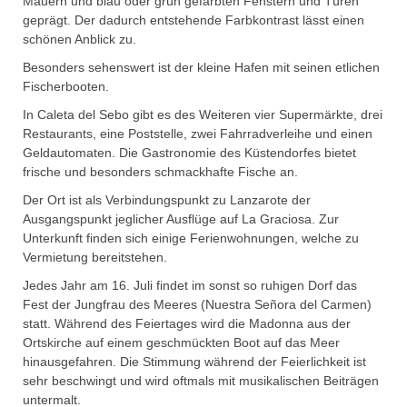
Mauern und blau oder grün gefärbten Fenstern und Türen
geprägt. Der dadurch entstehende Farbkontrast lässt einen
schönen Anblick zu.
Besonders sehenswert ist der kleine Hafen mit seinen etlichen
Fischerbooten.
In Caleta del Sebo gibt es des Weiteren vier Supermärkte, drei
Restaurants, eine Poststelle, zwei Fahrradverleihe und einen
Geldautomaten. Die Gastronomie des Küstendorfes bietet
frische und besonders schmackhafte Fische an.
Der Ort ist als Verbindungspunkt zu Lanzarote der
Ausgangspunkt jeglicher Ausflüge auf La Graciosa. Zur
Unterkunft finden sich einige Ferienwohnungen, welche zu
Vermietung bereitstehen.
Jedes Jahr am 16. Juli findet im sonst so ruhigen Dorf das
Fest der Jungfrau des Meeres (Nuestra Señora del Carmen)
statt. Während des Feiertages wird die Madonna aus der
Ortskirche auf einem geschmückten Boot auf das Meer
hinausgefahren. Die Stimmung während der Feierlichkeit ist
sehr beschwingt und wird oftmals mit musikalischen Beiträgen
untermalt.