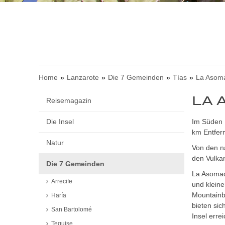
Home
Lanzarote
Die 7 Gemeinden
Tías
La Asom
LA 
Reisemagazin
Die Insel
Im Süden 
km Entfer
Natur
Von den 
den Vulka
Die 7 Gemeinden
La Asomada
Arrecife
und klein
Mountainbi
Haría
bieten sic
San Bartolomé
Insel errei
Teguise