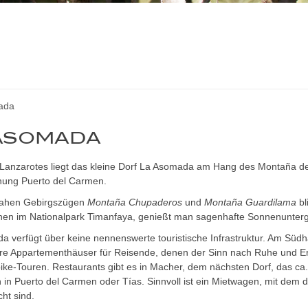
ada
ASOMADA
Lanzarotes liegt das kleine Dorf La Asomada am Hang des Montaña de G
nung Puerto del Carmen.
nahen Gebirgszügen
Montaña Chupaderos
und
Montaña Guardilama
bl
nen im Nationalpark Timanfaya, genießt man sagenhafte Sonnenunter
 verfügt über keine nennenswerte touristische Infrastruktur. Am Südh
ere Appartementhäuser für Reisende, denen der Sinn nach Ruhe und Er
ke-Touren. Restaurants gibt es in Macher, dem nächsten Dorf, das ca. 
h in Puerto del Carmen oder Tías. Sinnvoll ist ein Mietwagen, mit dem
cht sind.