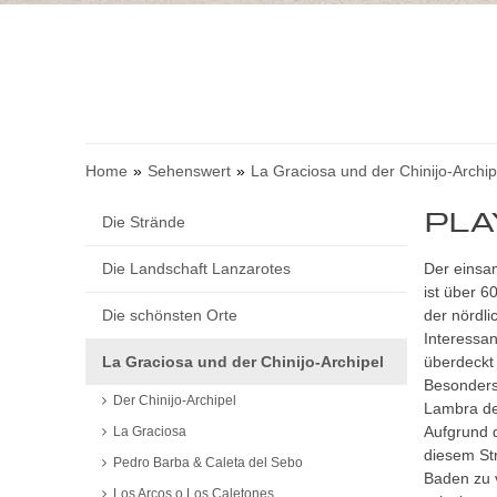
Home
Sehenswert
La Graciosa und der Chinijo-Archip
PLA
Die Strände
Die Landschaft Lanzarotes
Der einsa
ist über 6
Die schönsten Orte
der nördli
Interessan
La Graciosa und der Chinijo-Archipel
überdeckt 
Besonders
Der Chinijo-Archipel
Lambra de
Aufgrund 
La Graciosa
diesem Str
Pedro Barba & Caleta del Sebo
Baden zu v
Los Arcos o Los Caletones