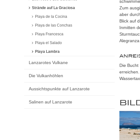
schwimmen 
Zum ausgie
Strände auf La Graciosa
aber durc
Playa de la Cocina
Blick auf 
Playa de las Conchas
Inmitten 
Sturmtauc
Playa Francesca
Alegranza 
Playa el Salado
Playa Lambra
ANREI
Lanzarotes Vulkane
Die Bucht
erreichen.
Die Vulkanhöhlen
Wassertax
Aussichtspunkte auf Lanzarote
BIL
Salinen auf Lanzarote